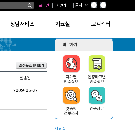
글자크기
로그인
회원가입
상담서비스
자료실
고객센터
바로가기
국가별
인증마크별
발송일
인증정보
인증정보
2009-05-22
맞춤형
인증상담
정보조사
자료실