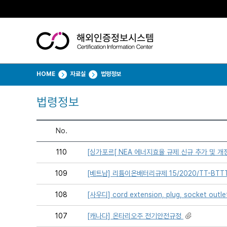
HOME
자료실
법령정보
법령정보
No.
110
[싱가포르[ NEA 에너지효율 규제 신규 추가 및 개
109
[베트남] 리튬이온배터리규제 15/2020/TT-BTT
108
[사우디] cord extension, plug, socket 
107
[캐나다] 온타리오주 전기안전규정